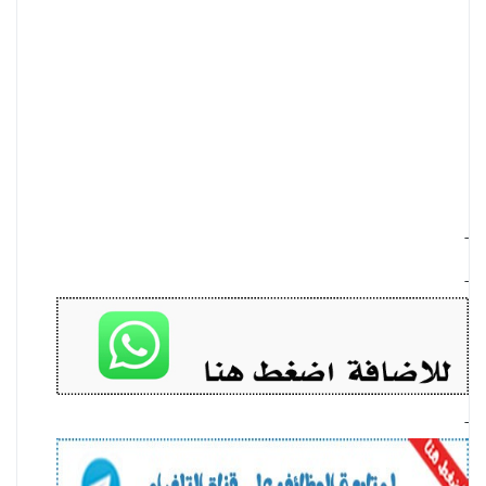
-
-
-