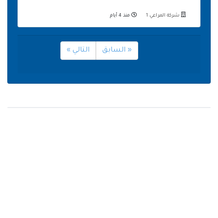
شركة المراعي 1
منذ 4 أيام
« السابق
التالي »