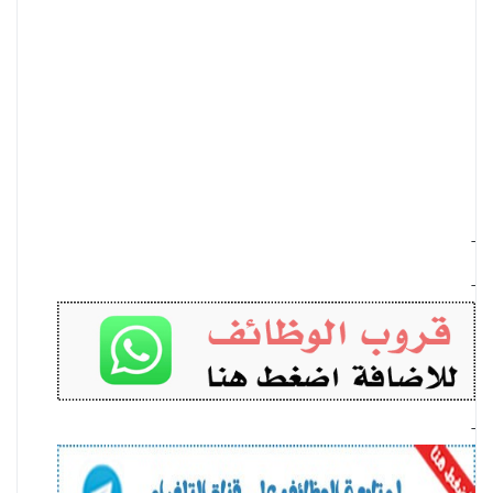
-
-
-