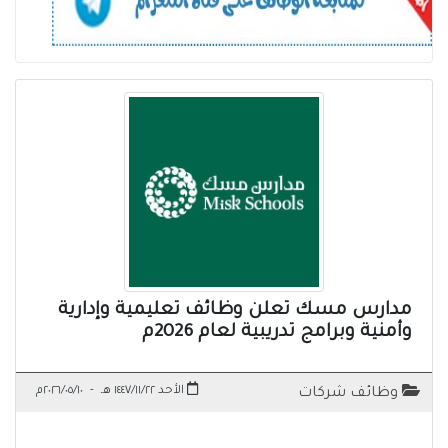
مدارس مسك تعلن وظائف تعليمية وإدارية
وأمنية وبرامج تدريبية لعام 2026م
الأحد ١٤٤٧/١١/٢٢ هـ
-
٢٠٢٦/٠٥/١٠م
وظائف شركات