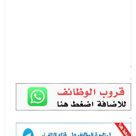
-
-
-