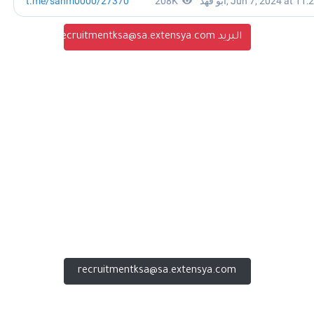
البريد recruitmentksa@sa.extensya.com
recruitmentksa@sa.extensya.com