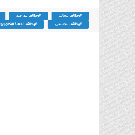
#وظائف نسائية
#وظائف عن بعد
#وظائف للجنسين
#وظائف لحملة البكالوري