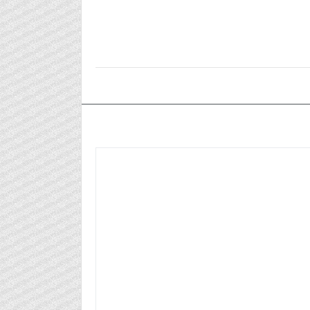
٢٠٢٦/٠٥/١٢م