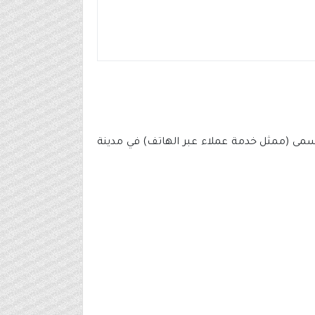
أكثر من 200 وظيفة شاغرة للرجال والنساء بمسمى (ممثل خدمة عملاء عبر الهاتف) في مدينة