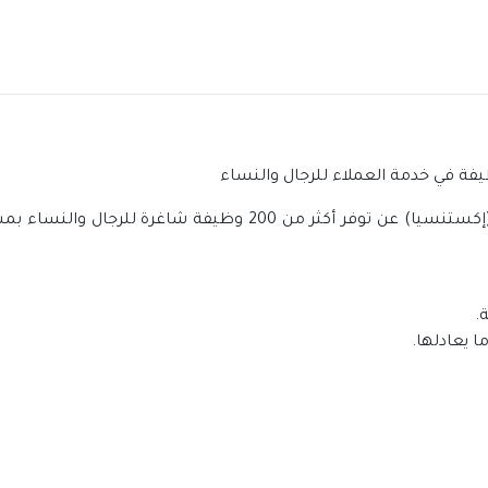
اعلنت شركة المساندة للإسناد ومراكز الاتصال (إكستنسيا) عن توفر 