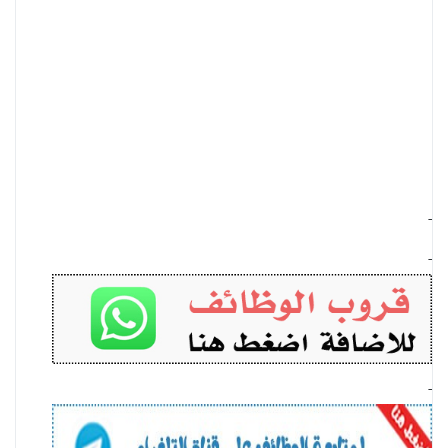
-
-
-