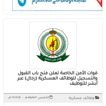
قوات الأمن الخاصة تعلن فتح باب القبول
والتسجيل للوظائف العسكرية (رجال) عبر
أبشر للتوظيف
الخميس ١٤٤٥/٥/٣٠ هـ
-
٢٠٢٣/١٢/١٤م
وظائف عسكرية