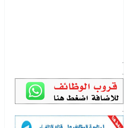
-
-
-