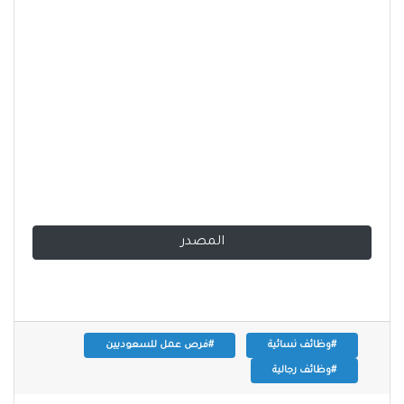
المصدر
#وظائف نسائية
#فرص عمل للسعوديين
#وظائف رجالية