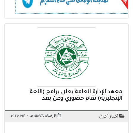
معهد الإدارة العامة يعلن برامج (اللغة
الإنجليزية) تقام حضوري وعن بعد
الأربعاء ١٤٤٥/٧/٥ هـ
-
٢٠٢٤/٠١/١٧م
أخبار أخرى