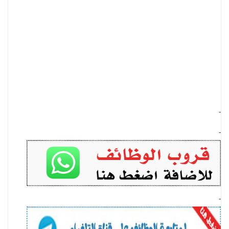
-
-
-