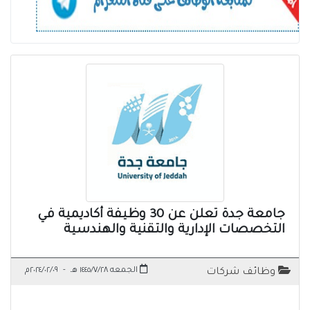
جامعة جدة تعلن عن 30 وظيفة أكاديمية في
التخصصات الإدارية والتقنية والهندسية
الجمعه ١٤٤٥/٧/٢٨ هـ
-
٢٠٢٤/٠٢/٠٩م
وظائف شركات