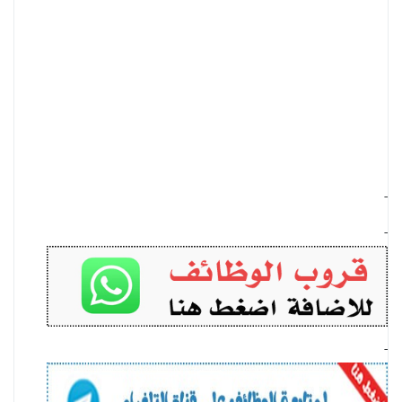
-
-
-