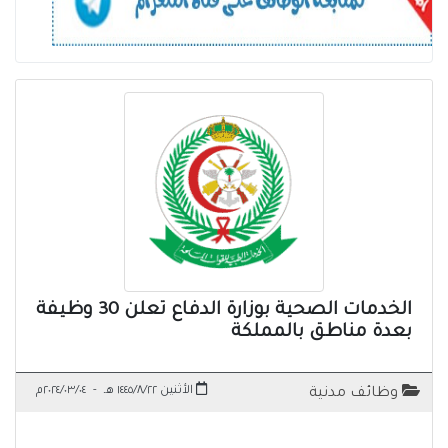
الخدمات الصحية بوزارة الدفاع تعلن 30 وظيفة
بعدة مناطق بالمملكة
الأثنين ١٤٤٥/٨/٢٢ هـ
-
٢٠٢٤/٠٣/٠٤م
وظائف مدنية