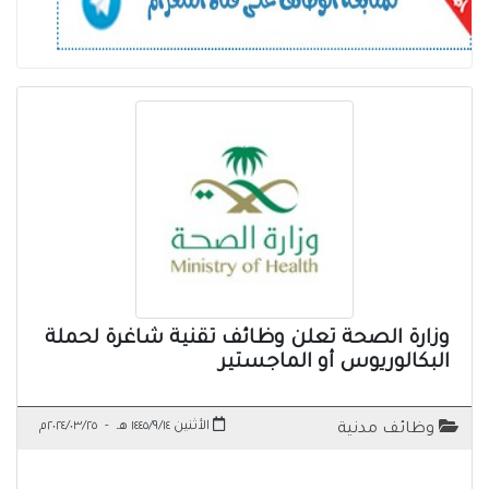
وزارة الصحة تعلن وظائف تقنية شاغرة لحملة
البكالوريوس أو الماجستير
الأثنين ١٤٤٥/٩/١٤ هـ
-
٢٠٢٤/٠٣/٢٥م
وظائف مدنية