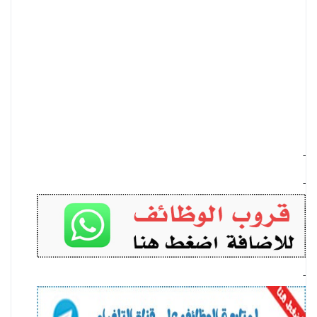
-
-
-