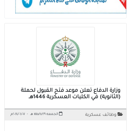
وزارة الدفاع تعلن موعد فتح القبول لحملة
(الثانوية) في الكليات العسكرية 1446هـ
الجمعه ١٤٤٥/١١/٢٩ هـ
-
٢٠٢٤/٠٦/٠٧م
وظائف عسكرية