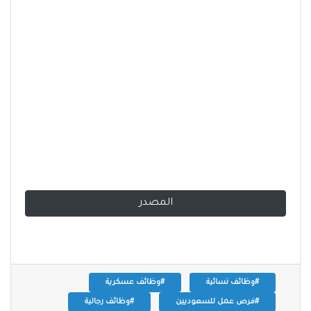
المصدر
#وظائف نسائية
#وظائف عسكرية
#فرص عمل للسعوديين
#وظائف رجالية