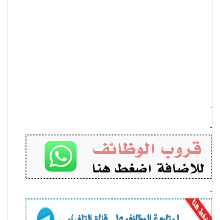
-
-
-