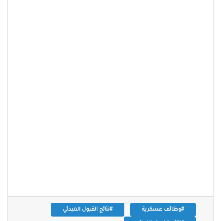
#وظائف عسكرية
#نتائج القبول المبدئي