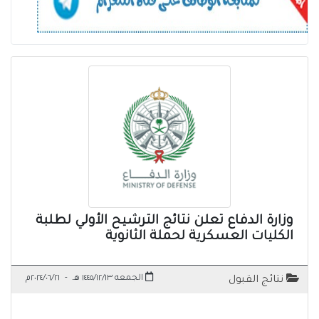
وزارة الدفاع تعلن نتائج الترشيح الأولي لطلبة
الكليات العسكرية لحملة الثانوية
الجمعه ١٤٤٥/١٢/١٣ هـ
-
٢٠٢٤/٠٦/٢١م
نتائج القبول