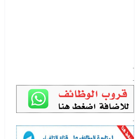
-
-
-