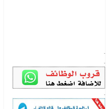
-
-
-