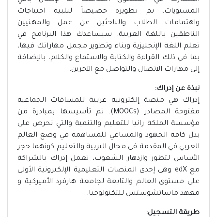
المشارك في المستوى المناسب له لإكمال باقي
المستويات، تم تطويره خصيصاً لتلبية احتياجات
واهتمامات الطلاب والباحثين عن عمل والمهنيين
الناطقين باللغة العربية. سيساعدك هذا البرنامج في
تعلم اللغة الإنجليزية وبناء وتطوير مجمل مهاراتك فيها،
بما في ذلك القراءة والكتابة والاستماع والكلام، بالإضافة
إلى مهارات الاتصال والتواصل مع الآخرين.
نبذة عن إدراك:
إدراك هي منصة إلكترونية عربية للمساقات الجماعية
مفتوحة المصادر (MOOCs). تم تأسيسها بمبادرة من
مؤسسة الملكة رانيا للتعليم والتنمية والتي تحرص على
بذل كافة الجهود والمساعي للمساهمة في وضع العالم
العربي في المقدمة في مجال التربية والتعليم كونهما حجر
الأساس لتطور وازدهار الشعوب، تعمل إدراك بالشراكة
مع edX وهي إحدى المنصات التعليمية الإلكترونية الأولى
على مستوى العالم والتابعة لجامعة هارفرد الأميركية و
معهد ماساتشوستس للتكنولوجيا.
طريقة التسجيل: