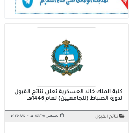
كلية الملك خالد العسكرية تعلن نتائج القبول
لدورة الضباط (للجامعيين) لعام 1446هـ
الخميس ١٤٤٦/٢/٨ هـ
-
٢٠٢٤/٠٨/١٥م
نتائج القبول