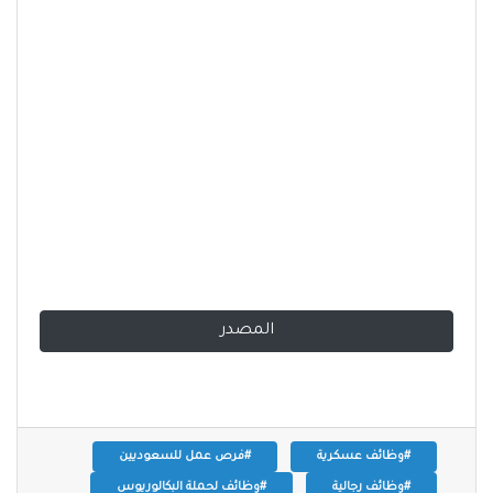
المصدر
#وظائف عسكرية
#فرص عمل للسعوديين
#وظائف رجالية
#وظائف لحملة البكالوريوس