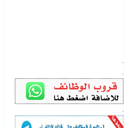
-
-
-