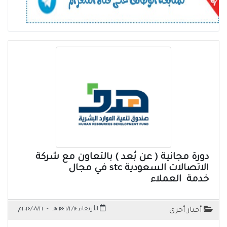
دورة مجانية ( عن بُعد ) بالتعاون مع شركة
الاتصالات السعودية stc في مجال
خدمة العملاء
الأربعاء ١٤٤٦/٢/١٤ هـ
-
٢٠٢٤/٠٨/٢١م
أخبار أخرى