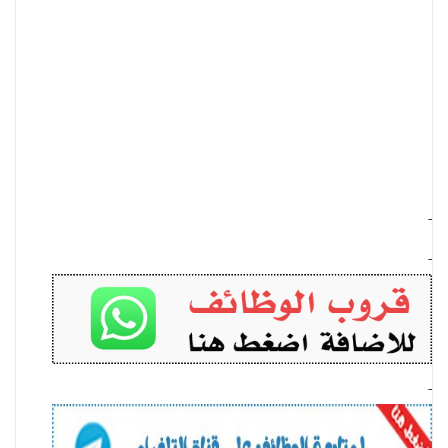
-
-
-