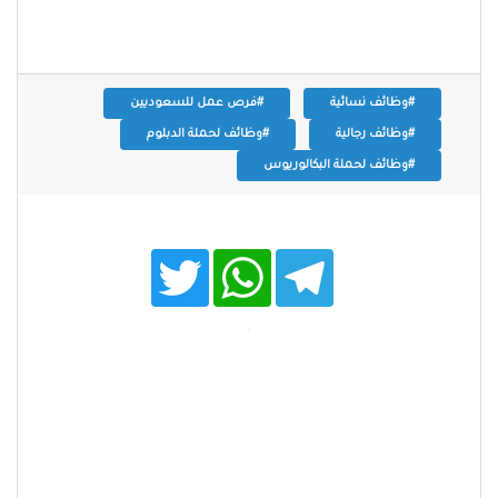
#وظائف نسائية
#فرص عمل للسعوديين
#وظائف رجالية
#وظائف لحملة الدبلوم
#وظائف لحملة البكالوريوس
T
W
T
w
h
e
i
a
l
t
t
e
t
s
g
e
A
r
r
p
a
p
m