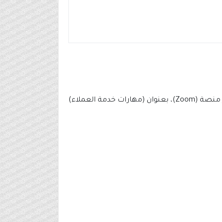
دعوته لروّاد ورائدات الأعمال والمهتمين بريادة الأعمال لحضور دورة تدريبية عبر منصة (Zoom)، بعنوان (مهارات خدمة العملاء)