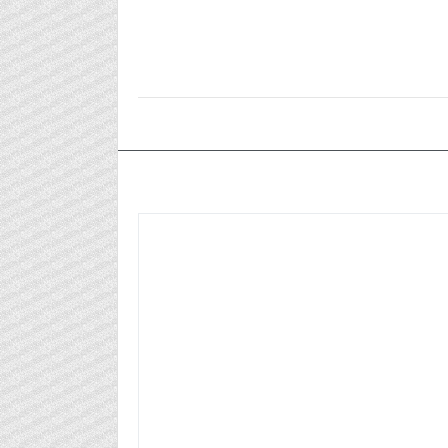
٢٠٢٤/٠٩/١٥م