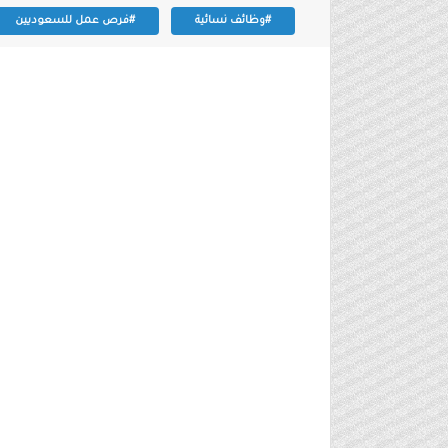
#وظائف نسائية
#فرص عمل للسعوديين