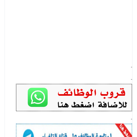
-
-
-