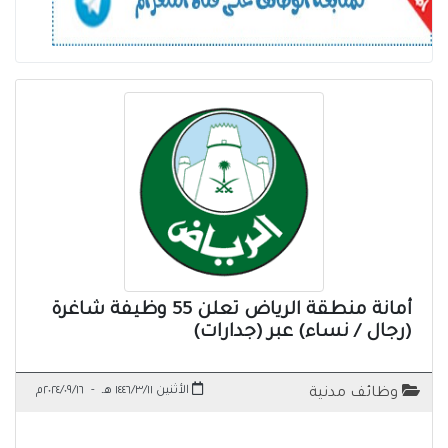
أمانة منطقة الرياض تعلن 55 وظيفة شاغرة
(رجال / نساء) عبر (جدارات)
الأثنين ١٤٤٦/٣/١١ هـ
-
٢٠٢٤/٠٩/١٦م
وظائف مدنية