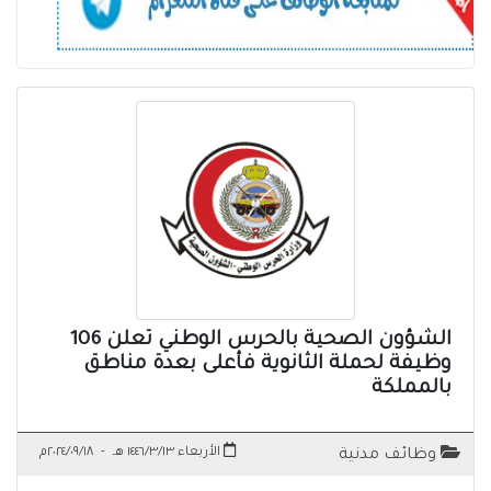
الشؤون الصحية بالحرس الوطني تعلن 106
وظيفة لحملة الثانوية فأعلى بعدة مناطق
بالمملكة
الأربعاء ١٤٤٦/٣/١٣ هـ
-
٢٠٢٤/٠٩/١٨م
وظائف مدنية