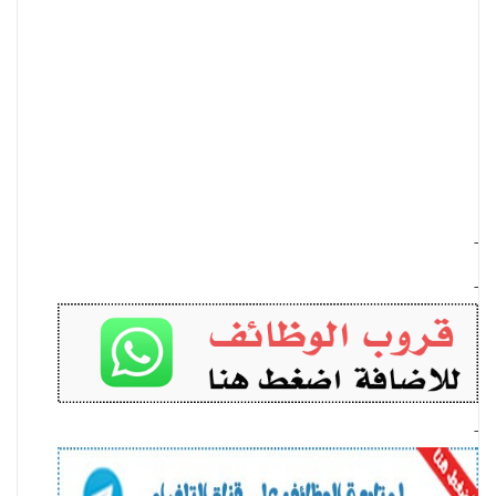
-
-
-