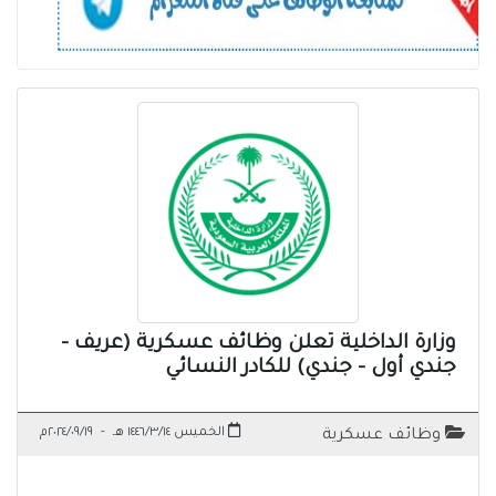
وزارة الداخلية تعلن وظائف عسكرية (عريف -
جندي أول - جندي) للكادر النسائي
الخميس ١٤٤٦/٣/١٤ هـ
-
٢٠٢٤/٠٩/١٩م
وظائف عسكرية