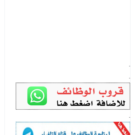
-
-
-