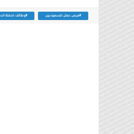
#فرص عمل للسعوديين
#وظائف لحملة الدب