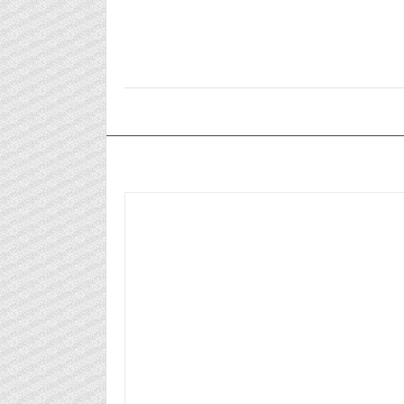
٢٠٢٤/٠٩/٢٨م