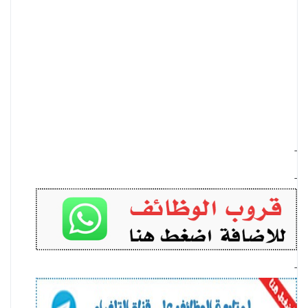
-
-
-