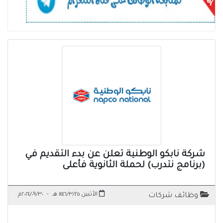
شركة نابكو الوطنية تعلن عن بدء التقديم في
(برنامج نتدرب) لحملة الثانوية فأعلى
الأثنين ١٤٤٦/٣/٢٥ هـ
-
٢٠٢٤/٠٩/٣٠م
وظائف شركات