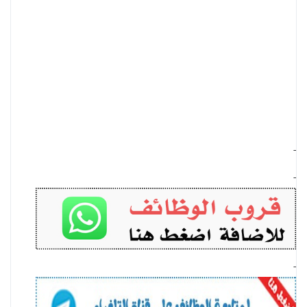
-
-
-