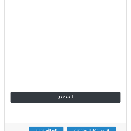
المصدر
#فرص عمل للسعوديين
#وظائف رجالية