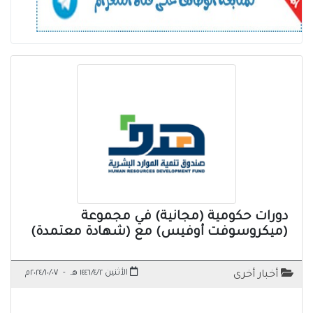
دورات حكومية (مجانية) في مجموعة
(ميكروسوفت أوفيس) مع (شهادة معتمدة)
الأثنين ١٤٤٦/٤/٢ هـ
-
٢٠٢٤/١٠/٠٧م
أخبار أخرى