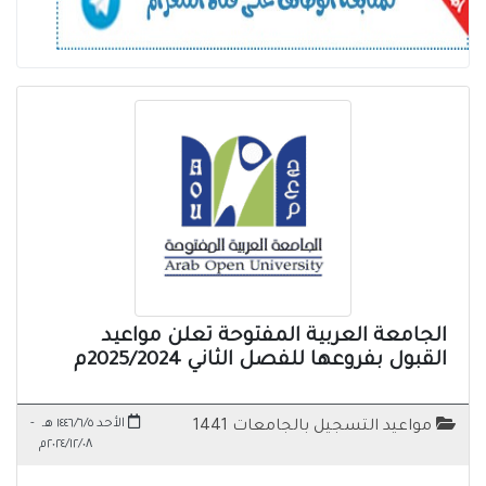
الجامعة العربية المفتوحة تعلن مواعيد
القبول بفروعها للفصل الثاني 2025/2024م
الأحد ١٤٤٦/٦/٥ هـ
-
مواعيد التسجيل بالجامعات 1441
٢٠٢٤/١٢/٠٨م