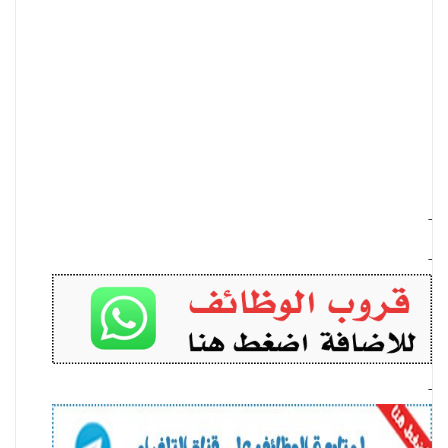
-
-
-