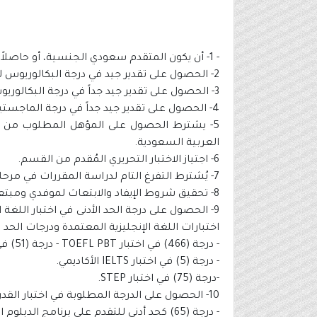
- 1- أن يكون المتقدم سعودي الجنسية، أو حاصلاً على منحة دراسية للدراسات العليا.
2- الحصول على تقدير جيد في درجة البكالوريوس للمتقدمين على برامج الدبلوم العالي.
3- الحصول على تقدير جيد جداً في درجة البكالوريوس أو الدبلوم العالي للمتقدمين على برامج الماجستير.
4- الحصول على تقدير جيد جداً في درجة الماجستير للمتقدمين على برامج الدكتوراه.
5- يشترط الحصول على المؤهل المطلوب من ج
العربية السعودية.
6- اجتياز الاختبار التحريري المُقدم من القسم.
7- يُشترط التفرغ التام لدراسة المقررات في مرحلة الدكتوراه.
8- تحقيق شروط الإيفاد والابتعاث لموفدي ومبتعثي الجامعات والجهات الحكومية بحسب مايُقر من لوائح وأنظمة تنظم دراستهم.
9- الحصول على درجة الحد الأدنى في اختبار اللغ
اختبارات اللغة الإنجليزية المعتمدة ودرجات الحد ال
- درجة (466) في اختبار TOEFL PBT - درجة (51) في اختبار TOEFL IBT.
- درجة (5) في اختبار IELTS الأكاديمي.
-درجة (75) في اختبار STEP.
10- الحصول على الدرجة المطلوبة في اختبار القدرات العامة للجامعيين كما يلي:
- درجة (65) كحد أدنى للتقدم على برنامج الدبلوم العالي.