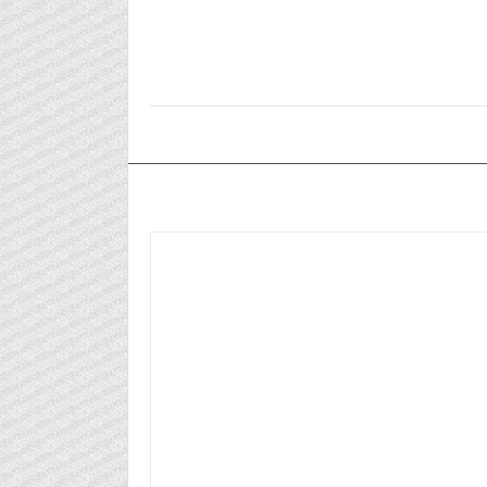
٢٠٢٤/١٢/٢٥م