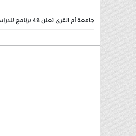
جامعة أم القرى تعلن 48 برنامج للدراسات العليا (ماجستير - دكتوراه - دبلوم) مجاني
أخبار أخرى