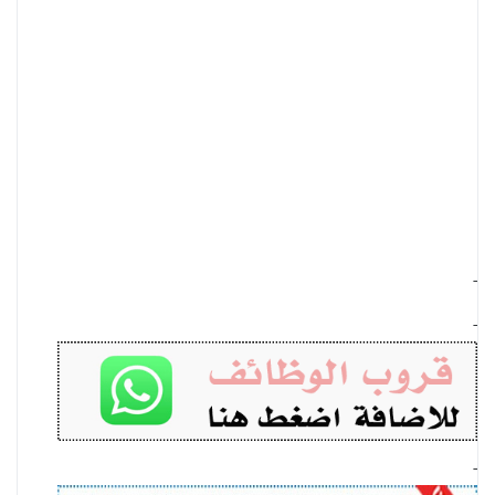
-
-
-