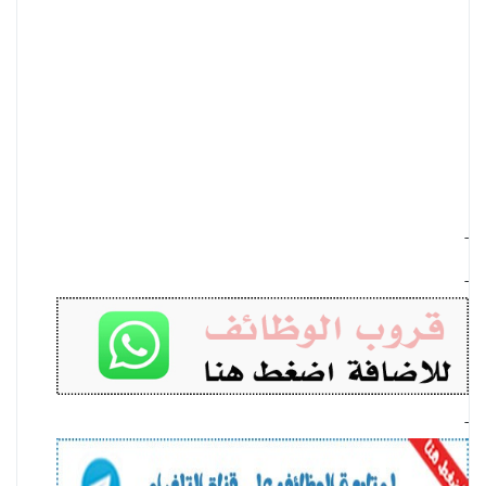
-
-
-