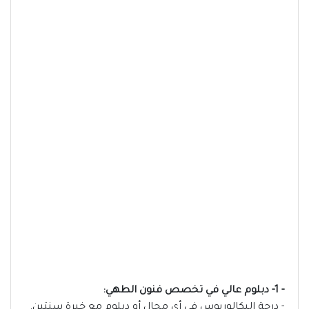
- 1- دبلوم عالي في تخصص فنون الطهي:
- درجة البكالوريوس في أي مجال أو دبلوم مع خبرة سنتين.