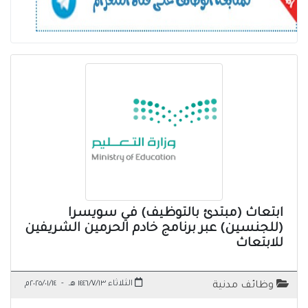
ابتعاث (مبتدئ بالتوظيف) في سويسرا
(للجنسين) عبر برنامج خادم الحرمين الشريفين
للابتعاث
الثلاثاء ١٤٤٦/٧/١٣ هـ
-
٢٠٢٥/٠١/١٤م
وظائف مدنية