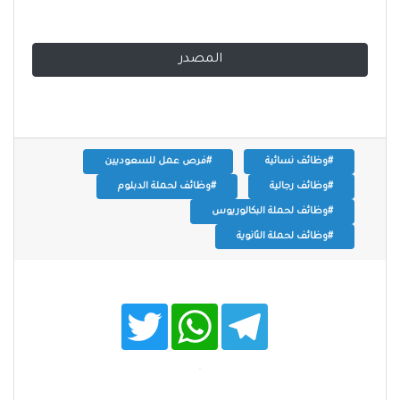
المصدر
#وظائف نسائية
#فرص عمل للسعوديين
#وظائف رجالية
#وظائف لحملة الدبلوم
#وظائف لحملة البكالوريوس
#وظائف لحملة الثانوية
T
W
T
w
h
e
i
a
l
t
t
e
t
s
g
e
A
r
r
p
a