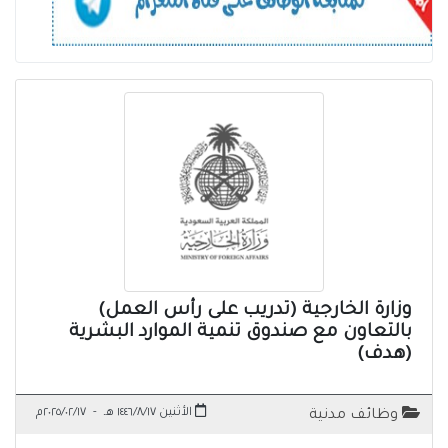
وزارة الخارجية (تدريب على رأس العمل)
بالتعاون مع صندوق تنمية الموارد البشرية
(هدف)
الأثنين ١٤٤٦/٨/١٧ هـ
-
٢٠٢٥/٠٢/١٧م
وظائف مدنية