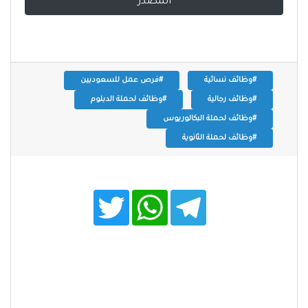
المصدر
#وظائف نسائية
#فرص عمل للسعوديين
#وظائف رجالية
#وظائف لحملة الدبلوم
#وظائف لحملة البكالوريوس
#وظائف لحملة الثانوية
T
W
T
w
h
e
i
a
l
t
t
e
t
s
g
e
A
r
r
p
a
p
m