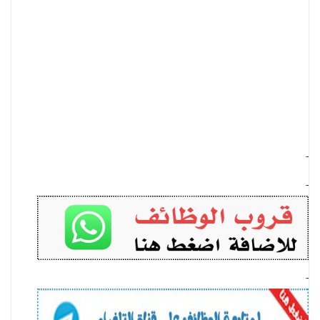
-
-
-