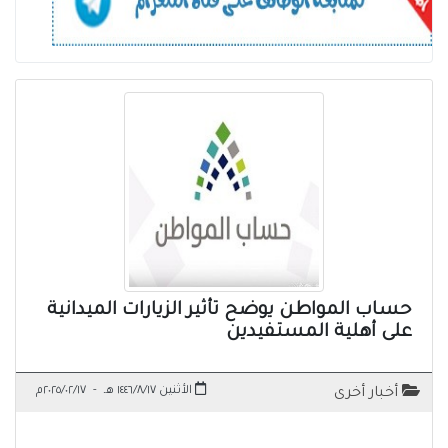
حساب المواطن يوضح تأثير الزيارات الميدانية
على أهلية المستفيدين
الأثنين ١٤٤٦/٨/١٧ هـ
-
٢٠٢٥/٠٢/١٧م
أخبار أخرى