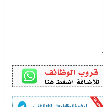
-
-
-