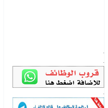
-
-
-