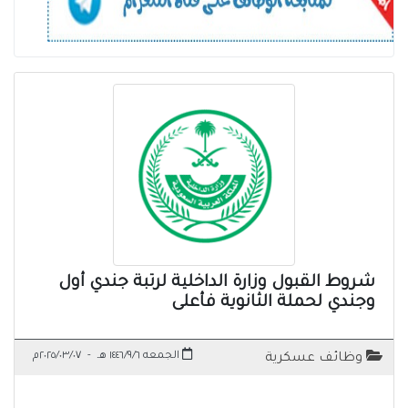
شروط القبول وزارة الداخلية لرتبة جندي أول
وجندي لحملة الثانوية فأعلى
الجمعه ١٤٤٦/٩/٦ هـ
-
٢٠٢٥/٠٣/٠٧م
وظائف عسكرية