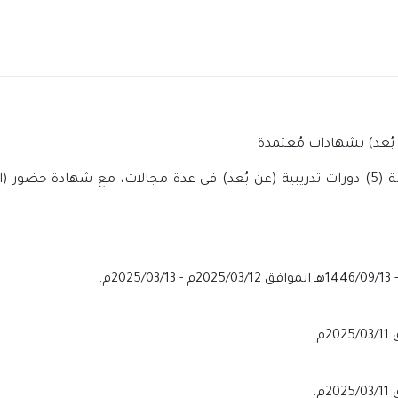
عن إقامة (5) دورات تدريبية (عن بُعد) في عدة مجالات، مع شهادة حضو