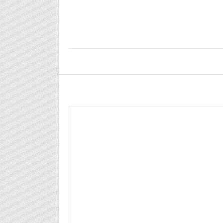
٢٠٢٥/٠٣/١١م