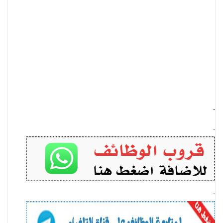
-
-
-