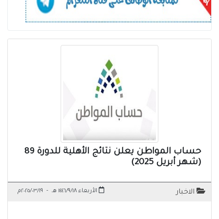
حساب المواطن يعلن نتائج الأهلية للدورة 89
(شهر أبريل 2025)
الأربعاء ١٤٤٦/٩/١٨ هـ
-
٢٠٢٥/٠٣/١٩م
الاخبار