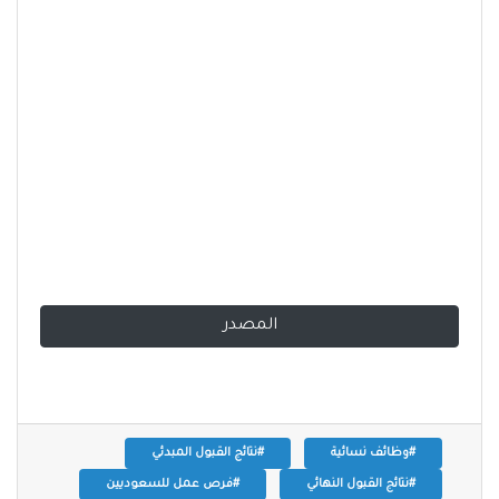
المصدر
#وظائف نسائية
#نتائج القبول المبدئي
#نتائج القبول النهائي
#فرص عمل للسعوديين