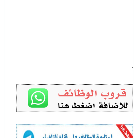
-
-
-