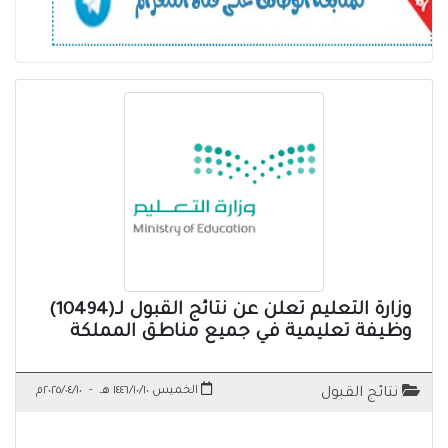
وزارة التعليم تعلن عن نتائج القبول لـ(10494)
وظيفة تعليمية في جميع مناطق المملكة
الخميس ١٤٤٦/١٠/١٠ هـ
-
٢٠٢٥/٠٤/١٠م
نتائج القبول