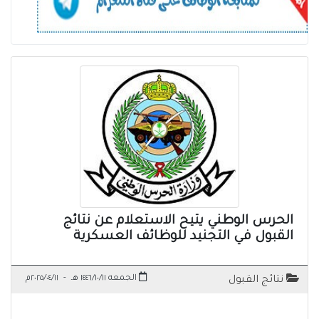
الحرس الوطني يتيح الاستعلام عن نتائج
القبول في التجنيد للوظائف العسكرية
الجمعه ١٤٤٦/١٠/١١ هـ
-
٢٠٢٥/٠٤/١١م
نتائج القبول