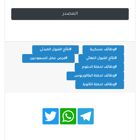
المصدر
#وظائف عسكرية
#نتائج القبول المبدئي
#نتائج القبول النهائي
#فرص عمل للسعوديين
#وظائف لحملة الدبلوم
#وظائف لحملة البكالوريوس
#وظائف لحملة الثانوية
T
W
T
w
h
e
i
a
l
t
t
e
t
s
g
e
A
r