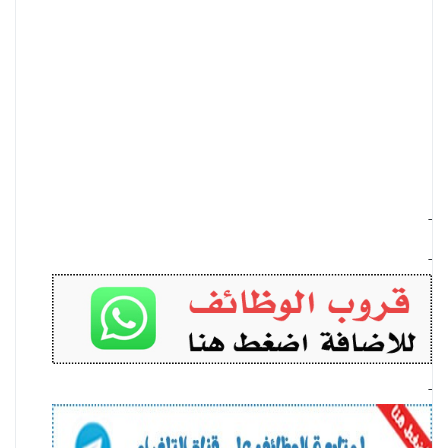
-
-
-