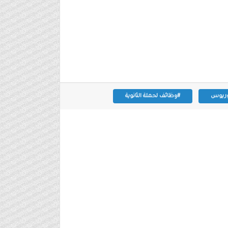
لوريوس
#وظائف لحملة الثانوية