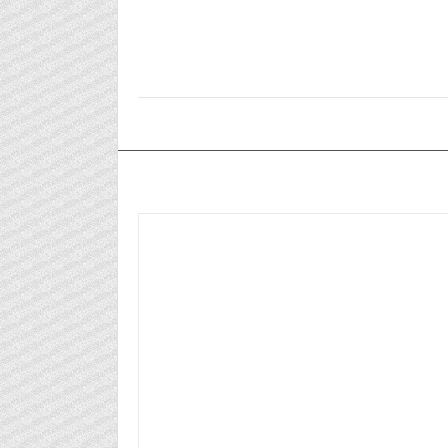
٢٠٢٥/٠٤/١٥م