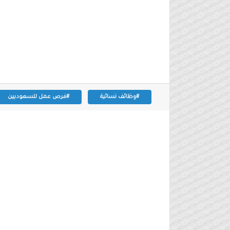
#وظائف نسائية
#فرص عمل للسعوديين