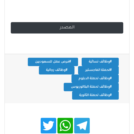
المصدر
#وظائف نسائية
#فرص عمل للسعوديين
#لحملة الماجستير
#وظائف رجالية
#وظائف لحملة الدبلوم
#وظائف لحملة البكالوريوس
#وظائف لحملة الثانوية
T
W
T
w
h
e
i
a
l