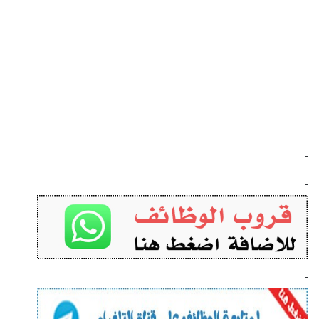
-
-
-