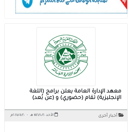
معهد الإدارة العامة يعلن برامج (اللغة
الإنجليزية) تقام (حضوري) و (عن بُعد)
الأحد ١٤٤٦/١٠/٢٠ هـ
-
٢٠٢٥/٠٤/٢٠م
أخبار أخرى