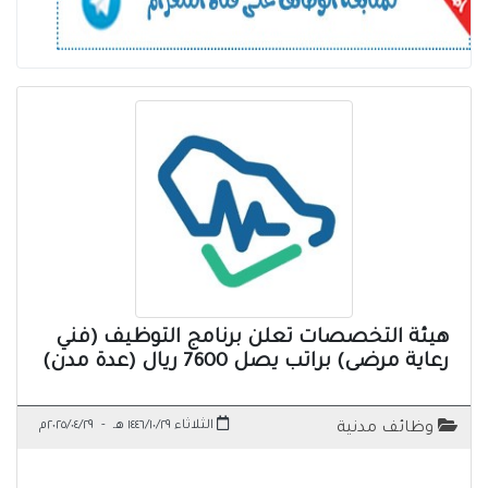
هيئة التخصصات تعلن برنامج التوظيف (فني
رعاية مرضى) براتب يصل 7600 ريال (عدة مدن)
الثلاثاء ١٤٤٦/١٠/٢٩ هـ
-
٢٠٢٥/٠٤/٢٩م
وظائف مدنية