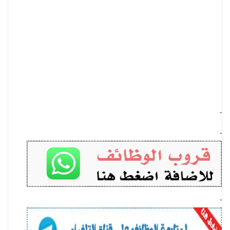
-
-
-