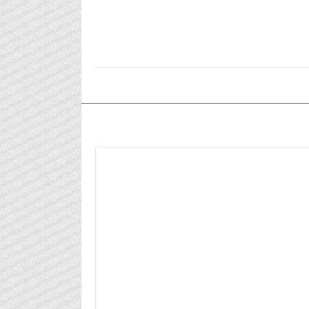
٢٠٢٥/٠٥/٠٥م