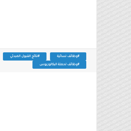
#وظائف نسائية
#نتائج القبول المبدئي
#وظائف لحملة البكالوريوس