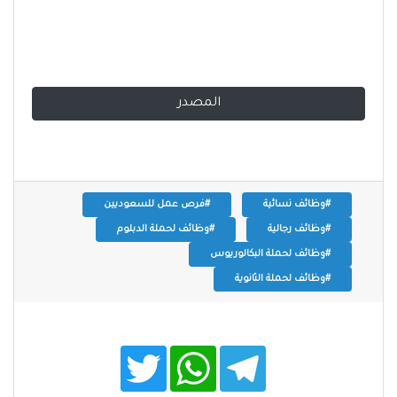
المصدر
#وظائف نسائية
#فرص عمل للسعوديين
#وظائف رجالية
#وظائف لحملة الدبلوم
#وظائف لحملة البكالوريوس
#وظائف لحملة الثانوية
T
W
T
w
h
e
i
a
l
t
t
e