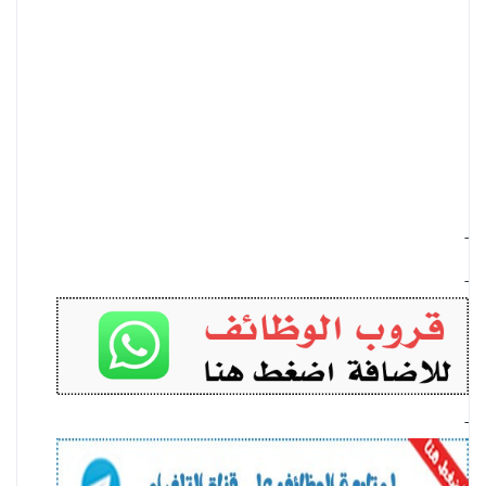
-
-
-