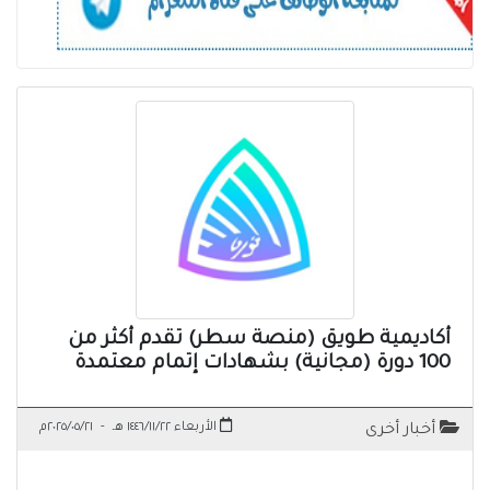
أكاديمية طويق (منصة سطر) تقدم أكثر من
100 دورة (مجانية) بشهادات إتمام معتمدة
الأربعاء ١٤٤٦/١١/٢٢ هـ
-
٢٠٢٥/٠٥/٢١م
أخبار أخرى