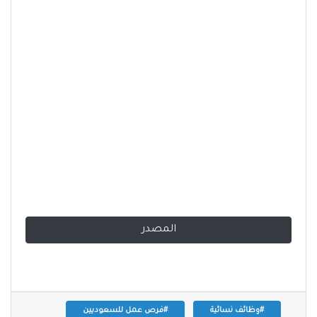
المصدر
#وظائف نسائية
#فرص عمل للسعوديين