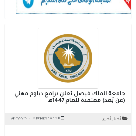
جامعة الملك فيصل تعلن برامج دبلوم مهني
(عن بُعد) معتمدة للعام 1447هـ
الجمعه ١٤٤٦/١٢/١ هـ
-
٢٠٢٥/٠٥/٣٠م
أخبار أخرى