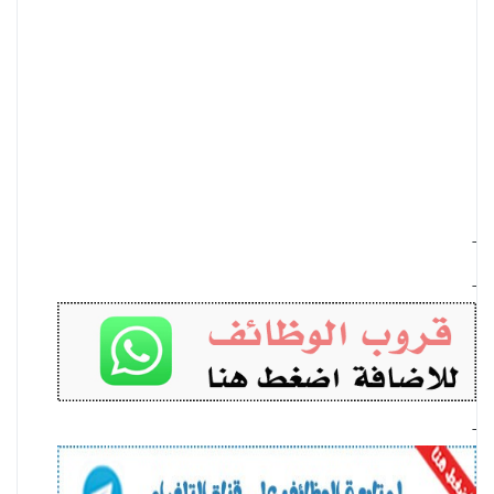
-
-
-