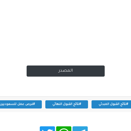
المصدر
#نتائج القبول المبدئي
#نتائج القبول النهائي
#فرص عمل للسعوديين
T
W
T