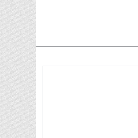
٢٠٢٥/٠٧/١٤م