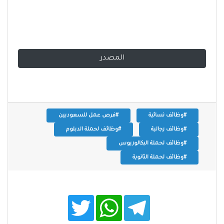
المصدر
#وظائف نسائية
#فرص عمل للسعوديين
#وظائف رجالية
#وظائف لحملة الدبلوم
#وظائف لحملة البكالوريوس
#وظائف لحملة الثانوية
T
W
T
w
h
e
i
a
l
t
t
e