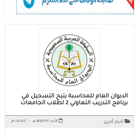
الديوان العام للمحاسبة يتيح التسجيل في
برنامج التدريب التعاوني 2 لطلاب الجامعات
الأحد ١٤٤٧/١/٢٣ هـ
-
٢٠٢٥/٠٧/٢٠م
أخبار أخرى