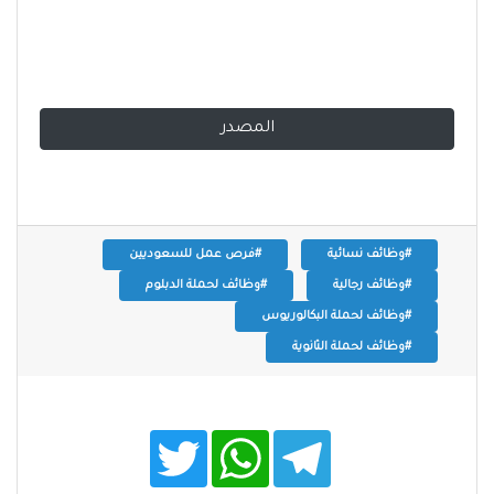
المصدر
#وظائف نسائية
#فرص عمل للسعوديين
#وظائف رجالية
#وظائف لحملة الدبلوم
#وظائف لحملة البكالوريوس
#وظائف لحملة الثانوية
T
W
T
w
h
e
i
a
l
t
t
e