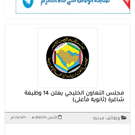
مجلس التعاون الخليجي يعلن 14 وظيفة
شاغرة (ثانوية فأعلى)
الأثنين ١٤٤٧/١/٢٤ هـ
-
٢٠٢٥/٠٧/٢١م
وظائف مدنية