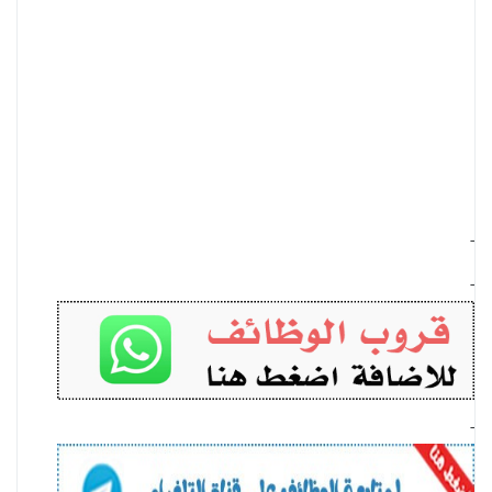
-
-
-