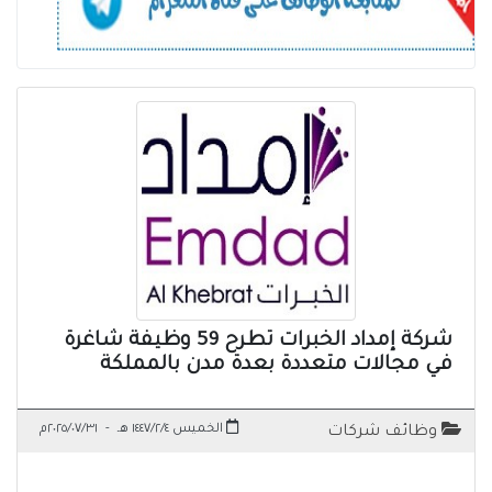
شركة إمداد الخبرات تطرح 59 وظيفة شاغرة
في مجالات متعددة بعدة مدن بالمملكة
الخميس ١٤٤٧/٢/٤ هـ
-
٢٠٢٥/٠٧/٣١م
وظائف شركات