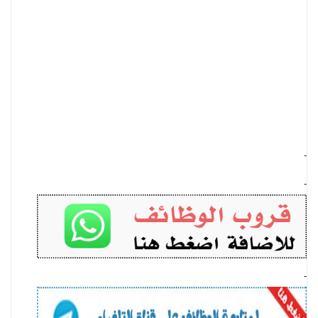
-
-
-