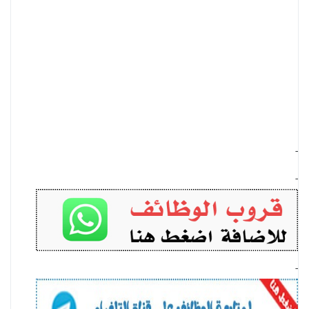
-
-
-