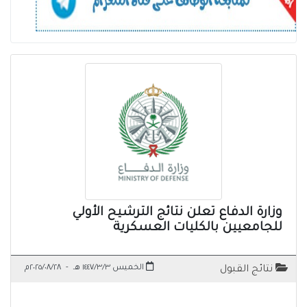
وزارة الدفاع تعلن نتائج الترشيح الأولي
للجامعيين بالكليات العسكرية
الخميس ١٤٤٧/٣/٣ هـ
-
٢٠٢٥/٠٨/٢٨م
نتائج القبول