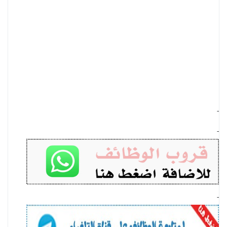
-
-
-