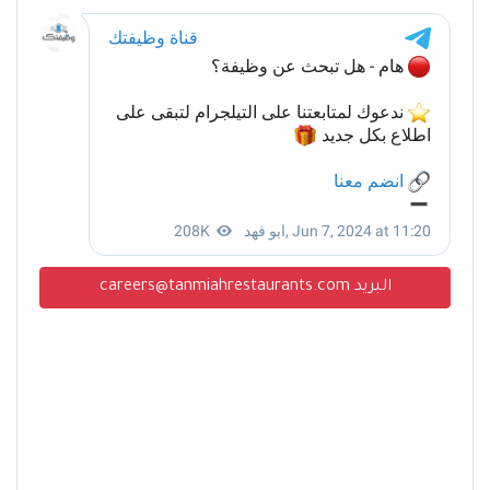
البريد careers@tanmiahrestaurants.com