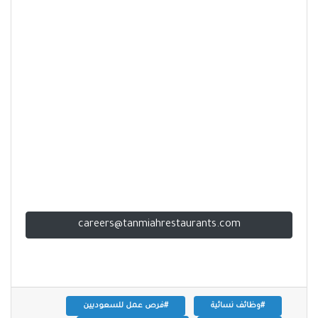
careers@tanmiahrestaurants.com
#وظائف نسائية
#فرص عمل للسعوديين