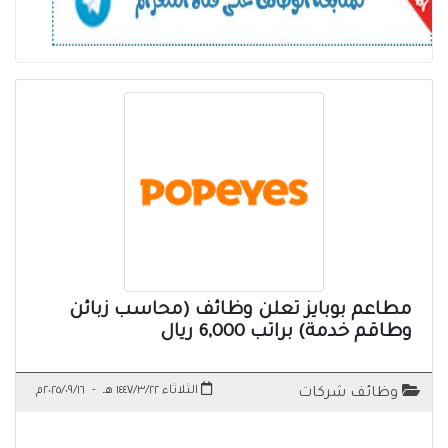
مطاعم بوبايز تعلن وظائف (محاسب زبائن
وطاقم خدمة) براتب 6,000 ريال
الثلاثاء ١٤٤٧/٣/٢٢ هـ
-
٢٠٢٥/٠٩/١٦م
وظائف شركات