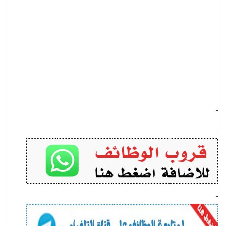
-
-
-