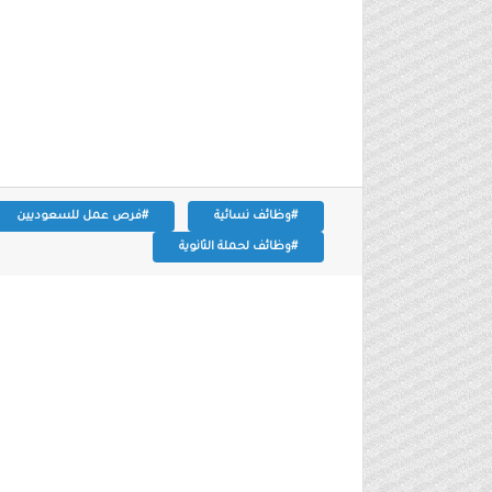
#وظائف نسائية
#فرص عمل للسعوديين
#وظائف لحملة الثانوية