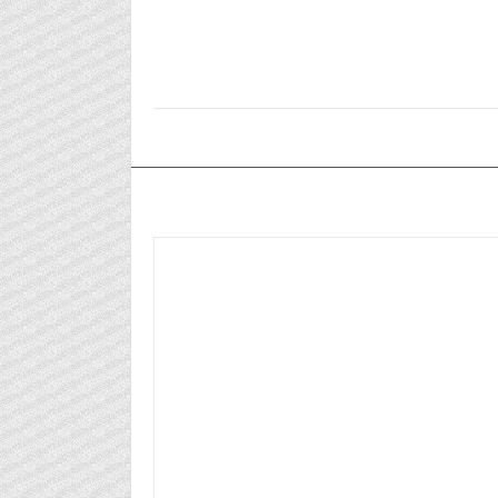
٢٠٢٥/٠٩/١٦م