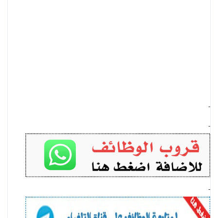
-
-
-