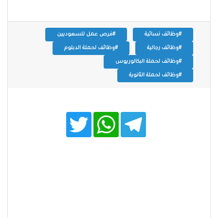
#وظائف نسائية
#فرص عمل للسعوديين
#وظائف رجالية
#وظائف لحملة الدبلوم
#وظائف لحملة البكالوريوس
#وظائف لحملة الثانوية
T
W
T
w
h
e
i
a
l
t
t
e
t
s
g
e
A
r
r
p
a
p
m