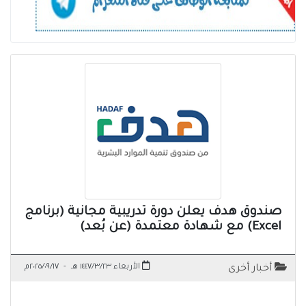
صندوق هدف يعلن دورة تدريبية مجانية (برنامج
Excel) مع شهادة معتمدة (عن بُعد)
الأربعاء ١٤٤٧/٣/٢٣ هـ
-
٢٠٢٥/٠٩/١٧م
أخبار أخرى