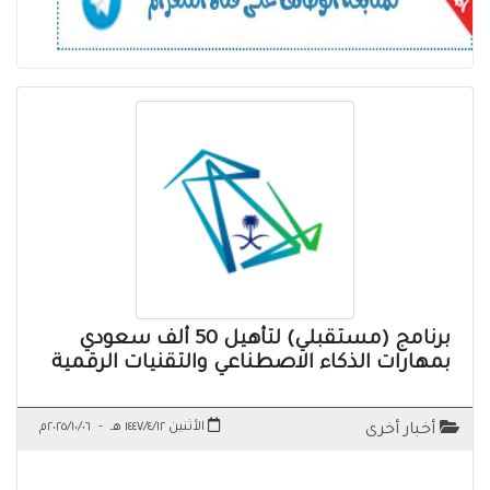
برنامج (مستقبلي) لتأهيل 50 ألف سعودي
بمهارات الذكاء الاصطناعي والتقنيات الرقمية
الأثنين ١٤٤٧/٤/١٢ هـ
-
٢٠٢٥/١٠/٠٦م
أخبار أخرى