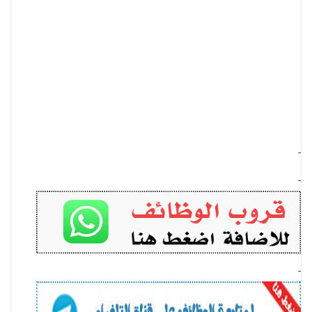
-
-
-