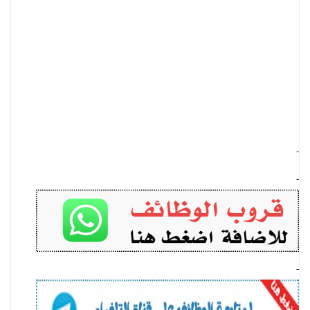
-
-
-