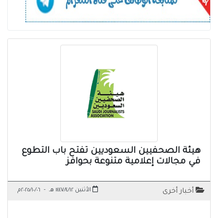
هيئة الصحفيين السعوديين تفتح باب التطوع
في مجالات إعلامية متنوعة بحوافز
الأثنين ١٤٤٧/٤/١٢ هـ
-
٢٠٢٥/١٠/٠٦م
أخبار أخرى