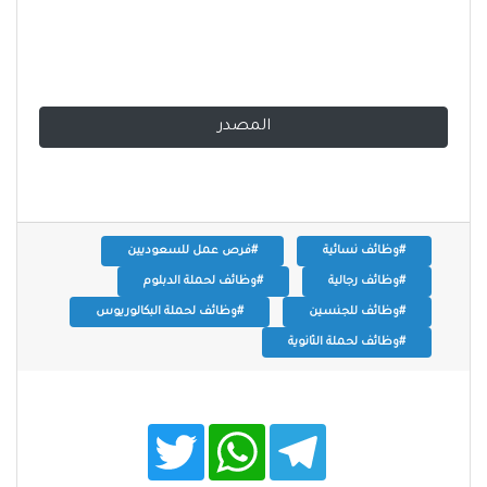
المصدر
#وظائف نسائية
#فرص عمل للسعوديين
#وظائف رجالية
#وظائف لحملة الدبلوم
#وظائف للجنسين
#وظائف لحملة البكالوريوس
#وظائف لحملة الثانوية
T
W
T
w
h
e
i
a
l
t
t
e