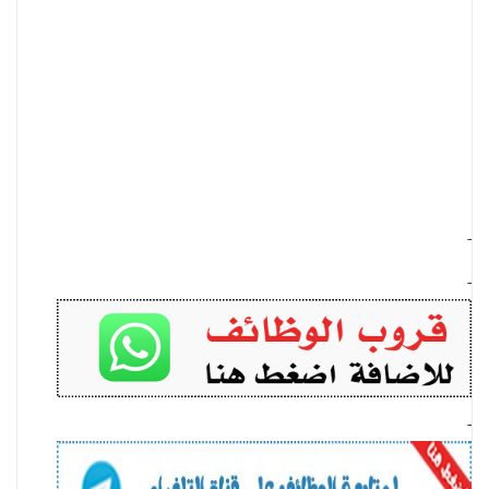
-
-
-