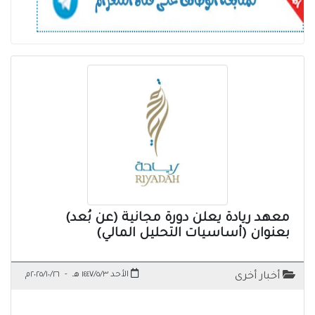
معهد ريادة يعلن دورة مجانية (عن بُعد)
بعنوان (أساسيات التحليل المالي)
الأحد ١٤٤٧/٥/٣ هـ
-
٢٠٢٥/١٠/٢٦م
أخبار أخرى